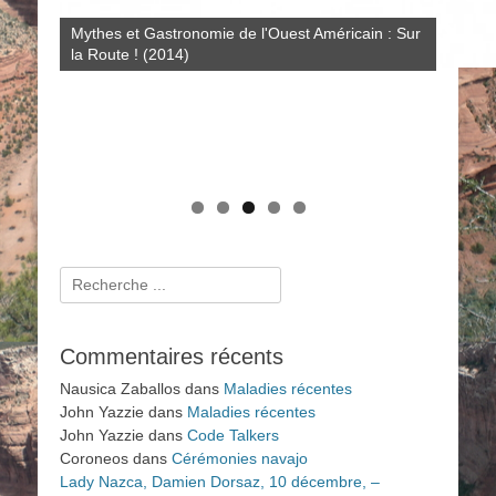
Le système de santé navajo : savoirs rituels et
Mythes et Gastronomie de l'Ouest Américain : Sur
Crimes et Procès Sensationnels à LA : au-delà du
scientifiques de 1950 à nos jours (2009)
la Route ! (2014)
Dahlia Noir (2011)
Histoires amérindiennes de rivières, de lacs et de
mers (2025)
Rechercher :
Commentaires récents
Nausica Zaballos
dans
Maladies récentes
John Yazzie
dans
Maladies récentes
John Yazzie
dans
Code Talkers
Coroneos
dans
Cérémonies navajo
Lady Nazca, Damien Dorsaz, 10 décembre, –