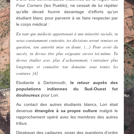
Four Corners
(les Pueblo), ne cessait de lui répéter
qu’elle devait fournir davantage d’efforts qu’un
étudiant blanc pour parvenir à se faire respecter par
le corps médical :
En tant que médecin appartenant à une minorité raciale, tu
seras constamment contestée, tes décisions seront remises en
question, ton autorité
mise en doute. (…) Pour avoir du
succès, tu devras être plus exigeante envers toi-même. Tu
devras étudier avec plus d’acharnement, t’entraîner plus
longtemps et connaître ton domaine sous toutes les
coutures. [4]
Etudiante à Dartsmouth,
le retour auprès des
populations indiennes du Sud-Ouest fut
douloureux
pour Lori.
Au contact des autres étudiants blancs, Lori était
devenue
étrangère à sa propre culture
malgré le
rapprochement opéré avec les membres des autres
tribus.
Disséquer des cadavres, poser des questions d’ordre