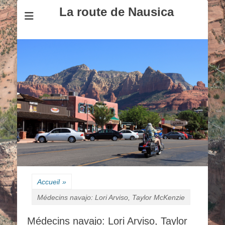
La route de Nausica
Accueil
»
Médecins navajo: Lori Arviso, Taylor McKenzie
Médecins navajo: Lori Arviso, Taylor