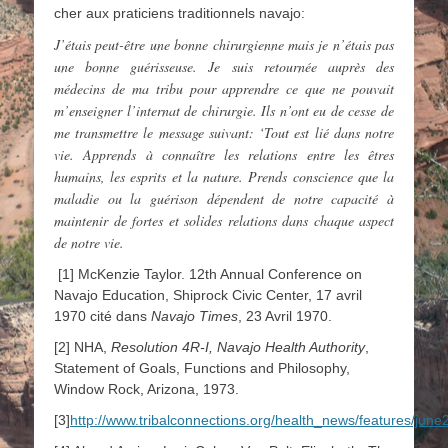
cher aux praticiens traditionnels navajo:
J’étais peut-être une bonne chirurgienne mais je n’étais pas
une bonne guérisseuse. Je suis retournée auprès des
médecins de ma tribu pour apprendre ce que ne pouvait
m’enseigner l’internat de chirurgie. Ils n’ont eu de cesse de
me transmettre le message suivant: ‘Tout est lié dans notre
vie. Apprends à connaître les relations entre les êtres
humains, les esprits et la nature. Prends conscience que la
maladie ou la guérison dépendent de notre capacité à
maintenir de fortes et solides relations dans chaque aspect
de notre vie.
[1] McKenzie Taylor. 12th Annual Conference on
Navajo Education, Shiprock Civic Center, 17 avril
1970 cité dans
Navajo Times
, 23 Avril 1970.
[2] NHA,
Resolution 4R-I, Navajo Health Authority
,
Statement of Goals, Functions and Philosophy,
Window Rock, Arizona, 1973.
[3]
http://www.tribalconnections.org/health_news/features/jun