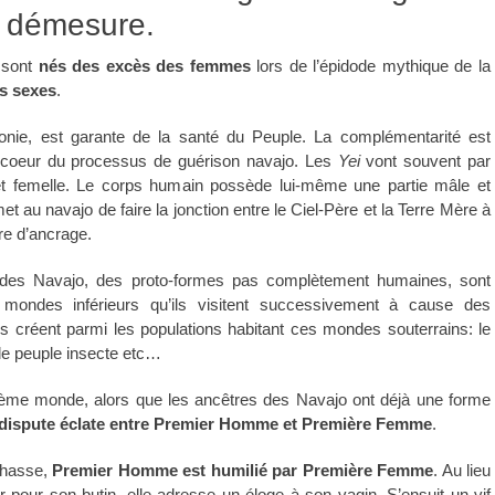
a démesure.
 sont
nés des excès des femmes
lors de l’épidode mythique de la
s sexes
.
onie, est garante de la santé du Peuple. La complémentarité est
coeur du processus de guérison navajo. Les
Yei
vont souvent par
et femelle. Le corps humain possède lui-même une partie mâle et
met au navajo de faire la jonction entre le Ciel-Père et la Terre Mère à
re d’ancrage.
 des Navajo, des proto-formes pas complètement humaines, sont
mondes inférieurs qu’ils visitent successivement à cause des
ls créent parmi les populations habitant ces mondes souterrains: le
le peuple insecte etc…
ième monde, alors que les ancêtres des Navajo ont déjà une forme
dispute éclate entre Premier Homme et Première Femme
.
chasse,
Premier Homme est humilié par Première Femme
. Au lieu
r pour son butin, elle adresse un éloge à son vagin. S’ensuit un vif