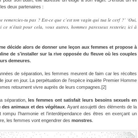
les deux partenaires :
 remercies-tu pas ? Est-ce que c’est ton vagin qui tua le cerf ?’ ‘Oui,
 si ce n’était pour cela, vous autres, hommes paresseux resteriez ici à
e décide alors de donner une leçon aux femmes et propose à
line de s’installer sur la rive opposée du fleuve où les couples
leurs demeures.
années de séparation, les femmes meurent de faim car les récoltes
e jour en jour. La perpétuation de l’espèce inquiète Premier Homme
mmes retournent vivre auprès de leurs compagnes.[2]
la séparation,
les femmes ont satisfait leurs besoins sexuels en
c des animaux et des végétaux
. Ayant assujetti des éléments de la
nt rompu l’harmonie et l’interdépendance des êtres en exerçant un
aire, les femmes vont engendrer des
monstres
.