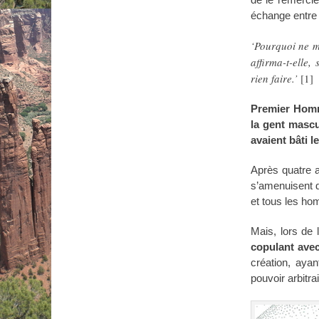
échange entre 
‘Pourquoi ne me
affirma-t-elle,
rien faire.’
[1]
Premier Homm
la gent mascu
avaient bâti 
Après quatre 
s’amenuisent d
et tous les ho
Mais, lors de 
copulant ave
création, aya
pouvoir arbitr