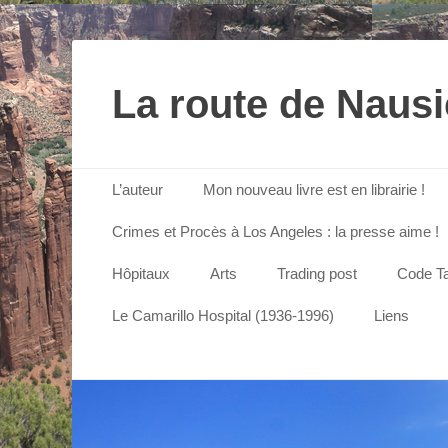
La route de Naus
Menu principal
Aller
L’auteur
Mon nouveau livre est en librairie !
au
contenu
Crimes et Procès à Los Angeles : la presse aime !
Hôpitaux
Arts
Trading post
Code Ta
Le Camarillo Hospital (1936-1996)
Liens