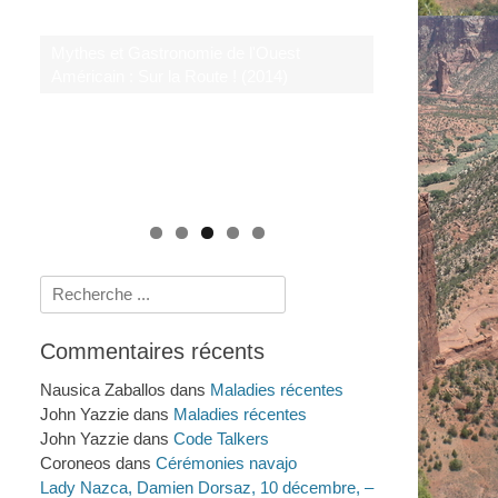
Le système de santé navajo : savoirs
rituels et scientifiques de 1950 à nos jours
Mythes et Gastronomie de l'Ouest
Crimes et Procès Sensationnels à LA : au-
(2009)
Américain : Sur la Route ! (2014)
delà du Dahlia Noir (2011)
Histoires amérindiennes de rivières, de
lacs et de mers (2025)
Rechercher :
Commentaires récents
Nausica Zaballos
dans
Maladies récentes
John Yazzie
dans
Maladies récentes
John Yazzie
dans
Code Talkers
Coroneos
dans
Cérémonies navajo
Lady Nazca, Damien Dorsaz, 10 décembre, –