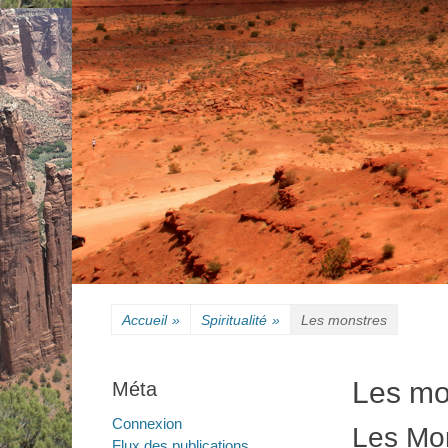
Accueil
»
Spiritualité
»
Les monstres
Les mo
Méta
Connexion
Les Mon
Flux des publications