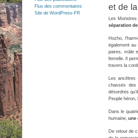
et de l
Flux des commentaires
Site de WordPress-FR
Les Monstres
séparation de
Hozho, l’harm
également au 
paires, mâle 
femelle. Il per
travers la cord
Les ancêtres
chassés des 
désordres qu’i
Peuple héron, 
Dans le quatr
humaine,
une 
De retour de 
de le remercie