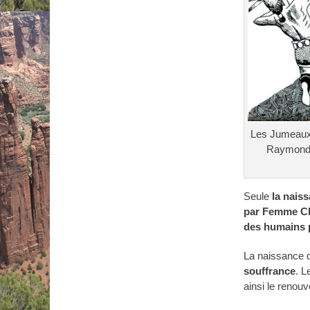
Les Jumeaux t
Raymond J
Seule
la nais
par Femme Cha
des humains 
La naissance 
souffrance
. L
ainsi le renou