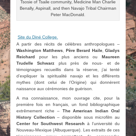
Tsosie of Tsaile community, Medicine Man Charlie
Benally, Aspinall, and then Navajo Tribal Chairman
Peter MacDonald.
Site du Diné College.
A partir des récits de célèbres anthropologues –
Washington Matthews
,
Père Berard Haile
,
Gladys
Reichard
pour les plus anciens ou
Maureen
Trudelle Schwarz
plus près de nous- et de
témoignages recueillis dans la réserve, j’ai tenté
d’expliquer la spiritualité navajo et les différents
mythes (dont celui de l’Origine) qui donnèrent
naissance aux cérémonies de guérison.
A ma connaissance, mon ouvrage cite, pour la
première fois en français, un fond bibliographique
extrêmement riche –
The American Indian Oral
History Collection
– disponible sous microfilm au
Center for Southwest Research
à l’université du
Nouveau-Mexique (Albuquerque). Les extraits de ces