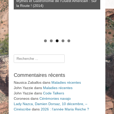
Mythes et Gastronomie de l'Ouest Américain : Sur
Crimes et Procès Sensationnels à LA : au-delà du
scientifiques de 1950 à nos jours (2009)
la Route ! (2014)
Dahlia Noir (2011)
Histoires amérindiennes de rivières, de lacs et de
mers (2025)
Rechercher :
Commentaires récents
Nausica Zaballos
dans
Maladies récentes
John Yazzie
dans
Maladies récentes
John Yazzie
dans
Code Talkers
Coroneos
dans
Cérémonies navajo
Lady Nazca, Damien Dorsaz, 10 décembre, –
Cinéscribe
dans
2026 : l’année Maria Reiche ?