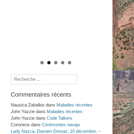
Le système de santé navajo : savoirs
rituels et scientifiques de 1950 à nos jours
Mythes et Gastronomie de l'Ouest
Crimes et Procès Sensationnels à LA : au-
(2009)
Américain : Sur la Route ! (2014)
delà du Dahlia Noir (2011)
Histoires amérindiennes de rivières, de
lacs et de mers (2025)
Rechercher :
Commentaires récents
Nausica Zaballos
dans
Maladies récentes
John Yazzie
dans
Maladies récentes
John Yazzie
dans
Code Talkers
Coroneos
dans
Cérémonies navajo
Lady Nazca, Damien Dorsaz, 10 décembre, –