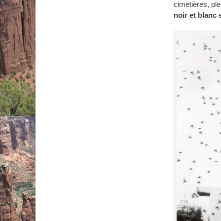
cimetières, pl
noir et blanc
e