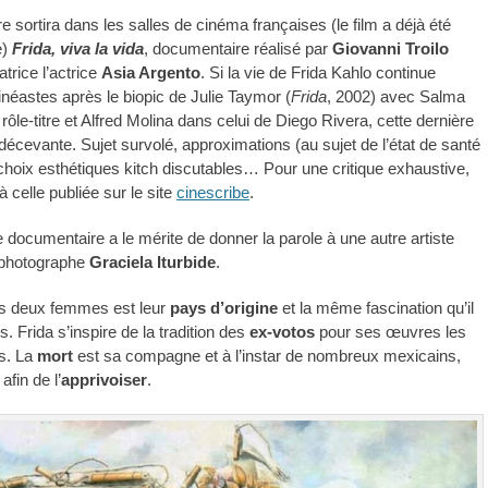
 sortira dans les salles de cinéma françaises (le film a déjà été
e)
Frida, viva la vida
, documentaire réalisé par
Giovanni
Troilo
trice l’actrice
Asia Argento
. Si la vie de Frida Kahlo continue
cinéastes après le biopic de Julie Taymor (
Frida
, 2002) avec Salma
ôle-titre et Alfred Molina dans celui de Diego Rivera, cette dernière
 décevante. Sujet survolé, approximations (au sujet de l’état de santé
, choix esthétiques kitch discutables… Pour une critique exhaustive,
à celle publiée sur le site
cinescribe
.
documentaire a le mérite de donner la parole à une autre artiste
a photographe
Graciela Iturbide
.
les deux femmes est leur
pays d’origine
et la même fascination qu’il
s. Frida s’inspire de la tradition des
ex-votos
pour ses œuvres les
s. La
mort
est sa compagne et à l’instar de nombreux mexicains,
 afin de l’
apprivoiser
.