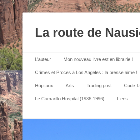
La route de Naus
Menu principal
Aller
L’auteur
Mon nouveau livre est en librairie !
au
contenu
Crimes et Procès à Los Angeles : la presse aime !
Hôpitaux
Arts
Trading post
Code Ta
Le Camarillo Hospital (1936-1996)
Liens