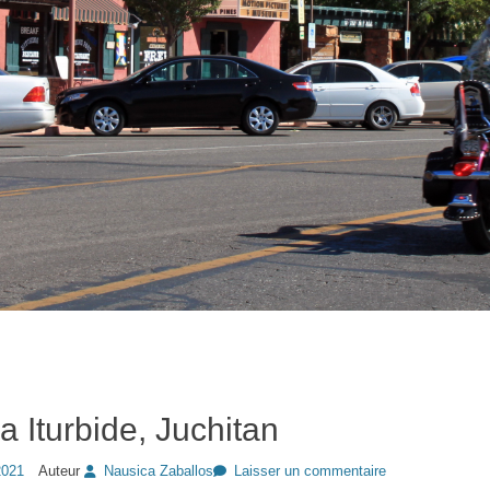
a Iturbide, Juchitan
2021
Auteur
Nausica Zaballos
Laisser un commentaire