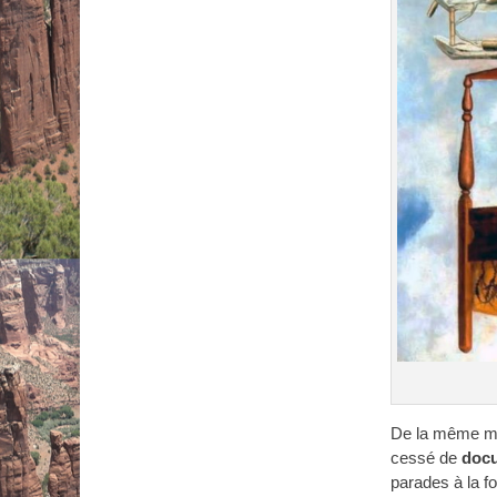
De la même man
cessé de
doc
parades à la f