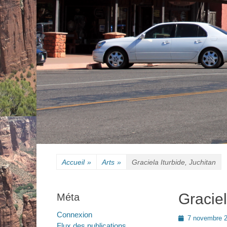
Accueil
»
Arts
»
Graciela Iturbide, Juchitan
Graciel
Méta
Connexion
Posted
7 novembre 
Flux des publications