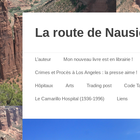
La route de Naus
Menu principal
Aller
L’auteur
Mon nouveau livre est en librairie !
au
contenu
Crimes et Procès à Los Angeles : la presse aime !
Hôpitaux
Arts
Trading post
Code Ta
Le Camarillo Hospital (1936-1996)
Liens