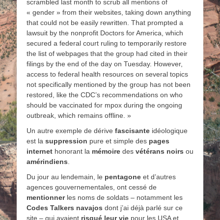
scrambled last month to scrub all mentions of
« gender » from their websites, taking down anything
that could not be easily rewritten. That prompted a
lawsuit by the nonprofit Doctors for America, which
secured a federal court ruling to temporarily restore
the list of webpages that the group had cited in their
filings by the end of the day on Tuesday. However,
access to federal health resources on several topics
not specifically mentioned by the group has not been
restored, like the CDC’s recommendations on who
should be vaccinated for mpox during the ongoing
outbreak, which remains offline. »
Un autre exemple de dérive
fascisante
idéologique
est la
suppression
pure et simple des
pages
internet
honorant la
mémoire
des
vétérans
noirs
ou
amérindiens
.
Du jour au lendemain, le
pentagone
et d’autres
agences gouvernementales, ont cessé de
mentionner
les noms de soldats – notamment les
Codes Talkers navajos
dont j’ai déjà parlé sur ce
site – qui avaient
risqué leur vie
pour les USA et