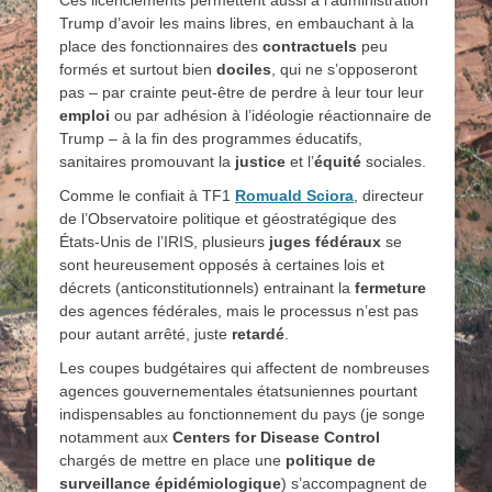
Ces licenciements permettent aussi à l’administration
Trump d’avoir les mains libres, en embauchant à la
place des fonctionnaires des
contractuels
peu
formés et surtout bien
dociles
, qui ne s’opposeront
pas – par crainte peut-être de perdre à leur tour leur
emploi
ou par adhésion à l’idéologie réactionnaire de
Trump – à la fin des programmes éducatifs,
sanitaires promouvant la
justice
et l’
équité
sociales.
Comme le confiait à TF1
Romuald Sciora
, directeur
de l’Observatoire politique et géostratégique des
États-Unis de l’IRIS, plusieurs
juges fédéraux
se
sont heureusement opposés à certaines lois et
décrets (anticonstitutionnels) entrainant la
fermeture
des agences fédérales, mais le processus n’est pas
pour autant arrêté, juste
retardé
.
Les coupes budgétaires qui affectent de nombreuses
agences gouvernementales étatsuniennes pourtant
indispensables au fonctionnement du pays (je songe
notamment aux
Centers for Disease Control
chargés de mettre en place une
politique de
surveillance épidémiologique
) s’accompagnent de