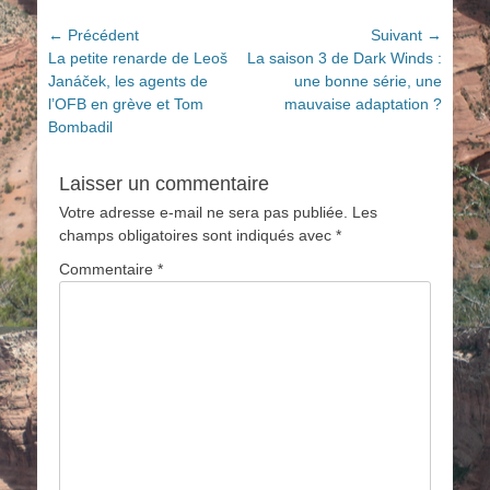
Navigation
← Précédent
Suivant →
Article
Article
La petite renarde de Leoš
La saison 3 de Dark Winds :
de
précédent :
suivant :
Janáček, les agents de
une bonne série, une
l’article
l’OFB en grève et Tom
mauvaise adaptation ?
Bombadil
Laisser un commentaire
Votre adresse e-mail ne sera pas publiée.
Les
champs obligatoires sont indiqués avec
*
Commentaire
*