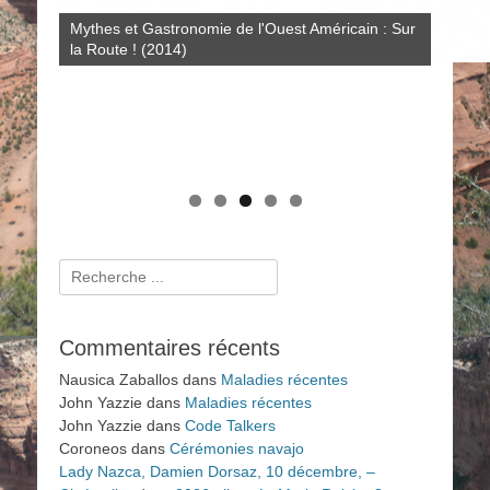
Le système de santé navajo : savoirs rituels et
Mythes et Gastronomie de l'Ouest Américain : Sur
Crimes et Procès Sensationnels à LA : au-delà du
scientifiques de 1950 à nos jours (2009)
la Route ! (2014)
Dahlia Noir (2011)
Histoires amérindiennes de rivières, de lacs et de
mers (2025)
Rechercher :
Commentaires récents
Nausica Zaballos
dans
Maladies récentes
John Yazzie
dans
Maladies récentes
John Yazzie
dans
Code Talkers
Coroneos
dans
Cérémonies navajo
Lady Nazca, Damien Dorsaz, 10 décembre, –