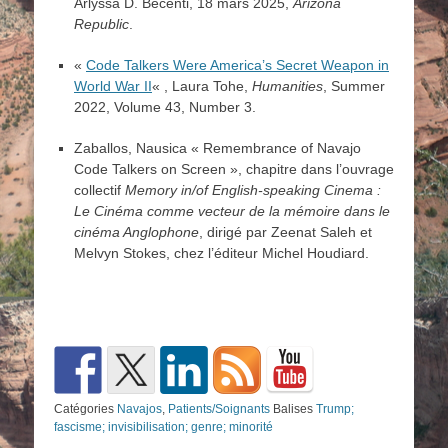
Arlyssa D. Becenti, 18 mars 2025,
Arizona
Republic
.
«
Code Talkers Were America’s Secret Weapon in
World War II
« , Laura Tohe,
Humanities
, Summer
2022, Volume 43, Number 3.
Zaballos, Nausica « Remembrance of Navajo
Code Talkers on Screen », chapitre dans l’ouvrage
collectif
Memory in/of English-speaking Cinema :
Le Cinéma comme vecteur de la mémoire dans le
cinéma Anglophone
, dirigé par Zeenat Saleh et
Melvyn Stokes, chez l’éditeur Michel Houdiard.
Catégories
Navajos
,
Patients/Soignants
Balises
Trump;
fascisme; invisibilisation; genre; minorité