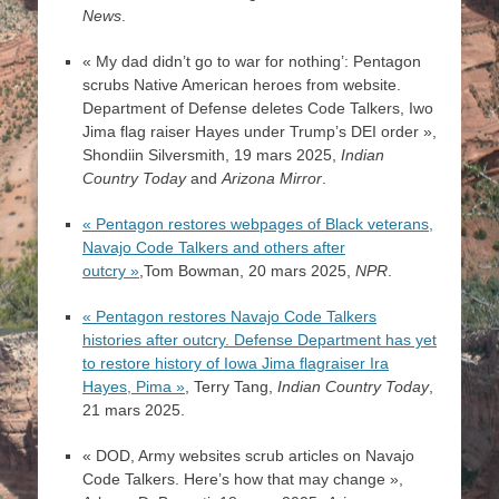
News
.
« My dad didn’t go to war for nothing’: Pentagon
scrubs Native American heroes from website.
Department of Defense deletes Code Talkers, Iwo
Jima flag raiser Hayes under Trump’s DEI order »,
Shondiin Silversmith, 19 mars 2025,
Indian
Country Today
and
Arizona Mirror
.
« Pentagon restores webpages of Black veterans,
Navajo Code Talkers and others after
outcry »
,Tom Bowman, 20 mars 2025,
NPR
.
« Pentagon restores Navajo Code Talkers
histories after outcry. Defense Department has yet
to restore history of Iowa Jima flagraiser Ira
Hayes, Pima »
, Terry Tang,
Indian Country Today
,
21 mars 2025.
« DOD, Army websites scrub articles on Navajo
Code Talkers. Here’s how that may change »,