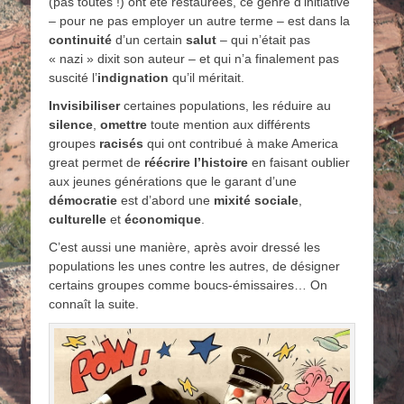
(pas toutes !) ont été restaurées, ce genre d’initiative
– pour ne pas employer un autre terme – est dans la
continuité
d’un certain
salut
– qui n’était pas
« nazi » dixit son auteur – et qui n’a finalement pas
suscité l’
indignation
qu’il méritait.
Invisibiliser
certaines populations, les réduire au
silence
,
omettre
toute mention aux différents
groupes
racisés
qui ont contribué à make America
great permet de
réécrire
l’histoire
en faisant oublier
aux jeunes générations que le garant d’une
démocratie
est d’abord une
mixité
sociale
,
culturelle
et
économique
.
C’est aussi une manière, après avoir dressé les
populations les unes contre les autres, de désigner
certains groupes comme boucs-émissaires… On
connaît la suite.