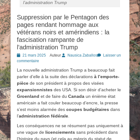
l’administration Trump
Suppression par le Pentagon des
pages rendant hommage aux
vétérans noirs et amérindiens : la
fascisation rampante de
l’administration Trump
Posted
21 mars 2025
Auteur
Nausica Zaballos
Laisser un
on
commentaire
La nouvelle administration Trump a beaucoup fait
parler d’elle à la suite des déclarations
à l’emporte-
pièce
de son président à propos des visées
expansionnistes
des USA. Si son désir d’acheter le
Groenland
et de faire du
Canada
un énième état
américain a fait couler beaucoup d’encre, la presse
s’est moins alarmée des
coupes budgétaires
dans
l’
administration fédérale
.
Les conséquences ne se résument pas uniquement à
une vague de
licenciements
sans précédent dans
l’histoire du pays (et cela au mépris du statut de