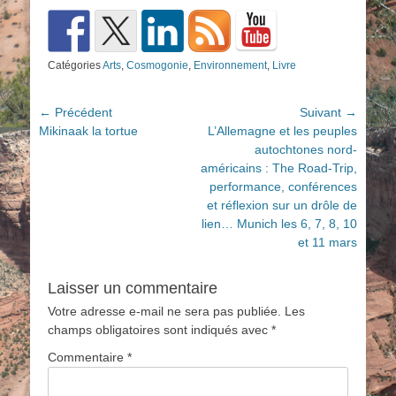
Catégories
Arts
,
Cosmogonie
,
Environnement
,
Livre
Navigation
← Précédent
Suivant →
Article
Article
Mikinaak la tortue
L’Allemagne et les peuples
de
précédent :
suivant :
autochtones nord-
l’article
américains : The Road-Trip,
performance, conférences
et réflexion sur un drôle de
lien… Munich les 6, 7, 8, 10
et 11 mars
Laisser un commentaire
Votre adresse e-mail ne sera pas publiée.
Les
champs obligatoires sont indiqués avec
*
Commentaire
*