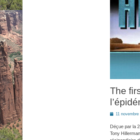
The fir
l’épid
Posted
11 novembre
on
Déçue par la 2
Tony Hillerman,