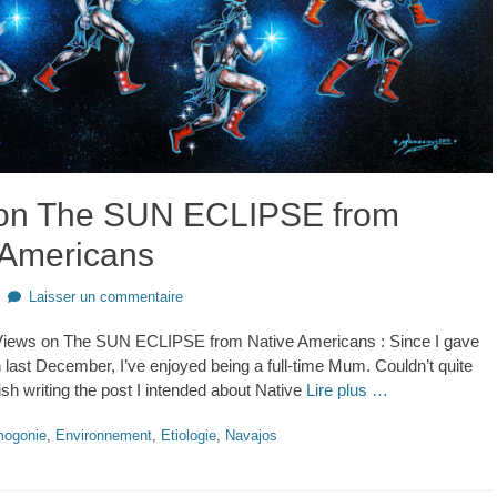
on The SUN ECLIPSE from
 Americans
Laisser un commentaire
 Views on The SUN ECLIPSE from Native Americans : Since I gave
n last December, I’ve enjoyed being a full-time Mum. Couldn’t quite
nish writing the post I intended about Native
Lire plus …
ogonie
,
Environnement
,
Etiologie
,
Navajos