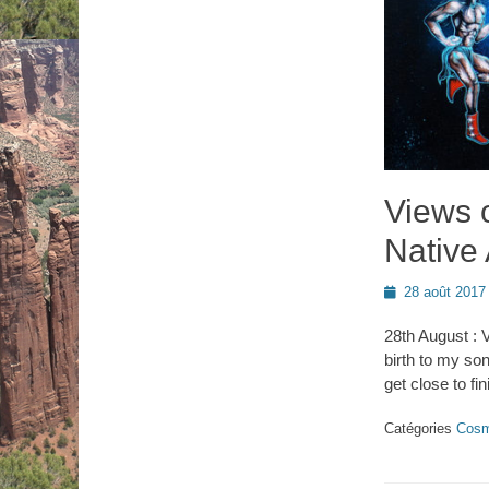
Views 
Native
Posted
28 août 2017
on
28th August :
birth to my so
get close to fi
Catégories
Cosm