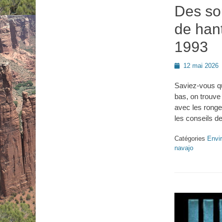
Des so
de han
1993
Posted
12 mai 2026
on
Saviez-vous qu
bas, on trouve
avec les ronge
les conseils d
Catégories
Envi
navajo