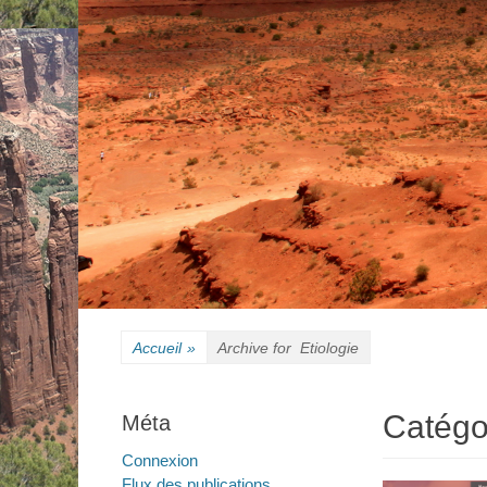
Accueil
»
Archive for
Etiologie
Catégo
Méta
Connexion
Flux des publications