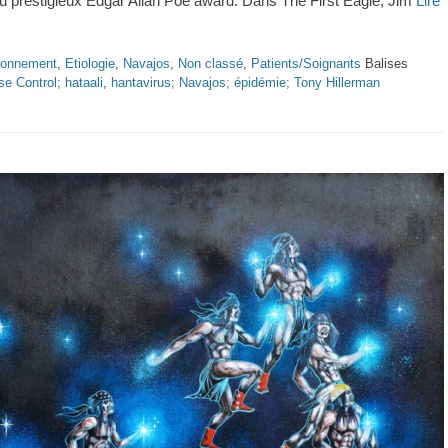
du prestigieux Edgar Allan Poe award. Dans The First Eagle, Jim
Lire
ronnement
,
Etiologie
,
Navajos
,
Non classé
,
Patients/Soignants
Balises
se Control; hataali
,
hantavirus; Navajos; épidémie; Tony Hillerman