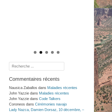
Le système de santé navajo : savoirs
rituels et scientifiques de 1950 à nos jours
Mythes et Gastronomie de l'Ouest
Crimes et Procès Sensationnels à LA : au-
(2009)
Américain : Sur la Route ! (2014)
delà du Dahlia Noir (2011)
Histoires amérindiennes de rivières, de
lacs et de mers (2025)
Rechercher :
Commentaires récents
Nausica Zaballos
dans
Maladies récentes
John Yazzie
dans
Maladies récentes
John Yazzie
dans
Code Talkers
Coroneos
dans
Cérémonies navajo
Lady Nazca, Damien Dorsaz, 10 décembre, –