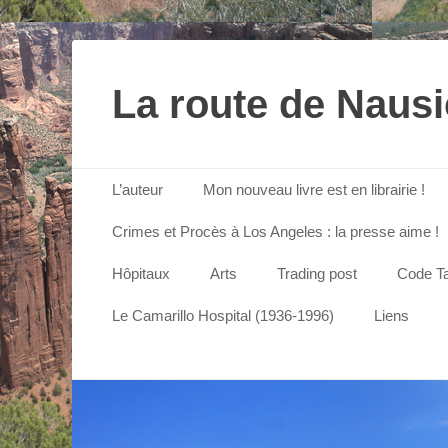
La route de Naus
Menu principal
Aller
L’auteur
Mon nouveau livre est en librairie !
au
contenu
Crimes et Procès à Los Angeles : la presse aime !
Hôpitaux
Arts
Trading post
Code Ta
Le Camarillo Hospital (1936-1996)
Liens