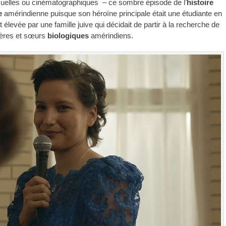
uelles ou cinématographiques – ce sombre épisode de l’
histoire
e
amérindienne puisque son héroïne principale était une étudiante en
t élevée par une famille juive qui décidait de partir à la recherche de
rères et sœurs
biologiques
amérindiens.