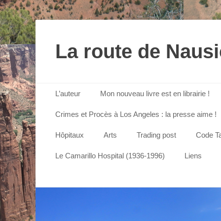
La route de Naus
Menu principal
Aller
L’auteur
Mon nouveau livre est en librairie !
au
contenu
Crimes et Procès à Los Angeles : la presse aime !
Hôpitaux
Arts
Trading post
Code Ta
Le Camarillo Hospital (1936-1996)
Liens