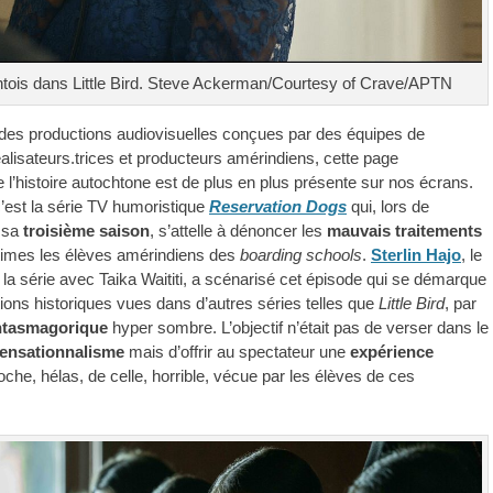
tois dans Little Bird. Steve Ackerman/Courtesy of Crave/APTN
des productions audiovisuelles conçues par des équipes de
éalisateurs.trices et producteurs amérindiens, cette page
 l’histoire autochtone est de plus en plus présente sur nos écrans.
est la série TV humoristique
Reservation Dogs
qui, lors de
 sa
troisième saison
, s’attelle à dénoncer les
mauvais traitements
ctimes les élèves amérindiens des
boarding schools
.
Sterlin Hajo
, le
 la série avec Taika Waititi, a scénarisé cet épisode qui se démarque
tions historiques vues dans d’autres séries telles que
Little Bird
, par
ntasmagorique
hyper sombre. L’objectif n’était pas de verser dans le
ensationnalisme
mais d’offrir au spectateur une
expérience
che, hélas, de celle, horrible, vécue par les élèves de ces