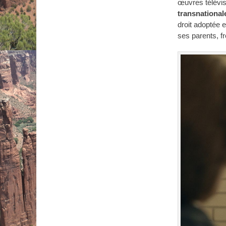
œuvres télévis
transnational
droit adoptée e
ses parents, f