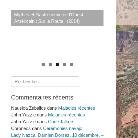
Le système de santé navajo : savoirs
rituels et scientifiques de 1950 à nos jours
Mythes et Gastronomie de l'Ouest
Crimes et Procès Sensationnels à LA : au-
(2009)
Américain : Sur la Route ! (2014)
delà du Dahlia Noir (2011)
Histoires amérindiennes de rivières, de
lacs et de mers (2025)
Rechercher :
Commentaires récents
Nausica Zaballos
dans
Maladies récentes
John Yazzie
dans
Maladies récentes
John Yazzie
dans
Code Talkers
Coroneos
dans
Cérémonies navajo
Lady Nazca, Damien Dorsaz, 10 décembre, –