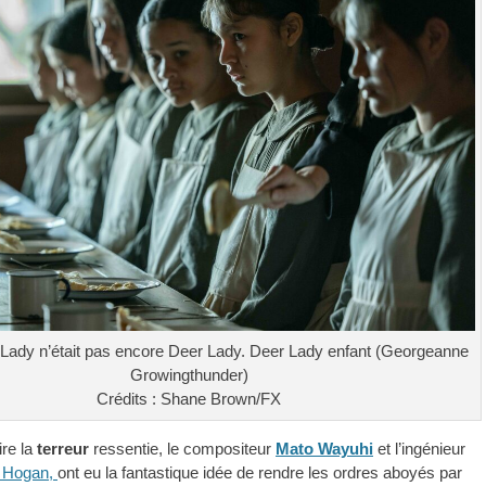
ady n’était pas encore Deer Lady. Deer Lady enfant (Georgeanne
Growingthunder)
Crédits : Shane Brown/FX
ire la
terreur
ressentie, le compositeur
Mato Wayuhi
et l’ingénieur
k Hogan,
ont eu la fantastique idée de rendre les ordres aboyés par