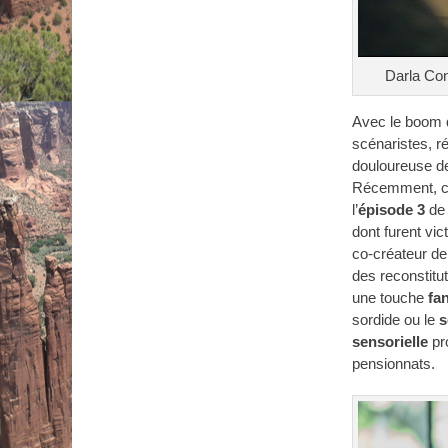
Darla Con
Avec le boom 
scénaristes, r
douloureuse de
Récemment, c’
l’
épisode 3
de
dont furent vi
co-créateur de
des reconstitu
une touche
fa
sordide ou le
s
sensorielle
pro
pensionnats.