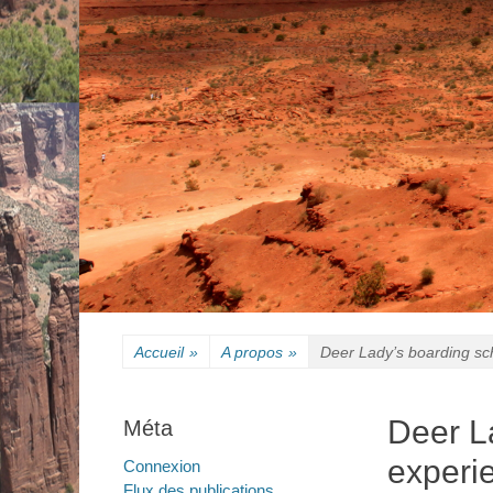
Accueil
»
A propos
»
Deer Lady’s boarding sc
Deer L
Méta
experi
Connexion
Flux des publications