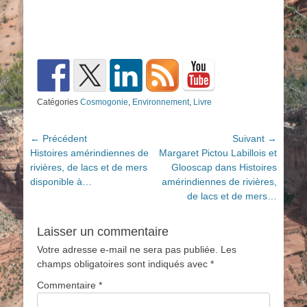
Catégories
Cosmogonie
,
Environnement
,
Livre
Navigation
← Précédent
Suivant →
Article
Article
Histoires amérindiennes de
Margaret Pictou Labillois et
de
précédent :
suivant :
rivières, de lacs et de mers
Glooscap dans Histoires
l’article
disponible à…
amérindiennes de rivières,
de lacs et de mers…
Laisser un commentaire
Votre adresse e-mail ne sera pas publiée.
Les
champs obligatoires sont indiqués avec
*
Commentaire
*