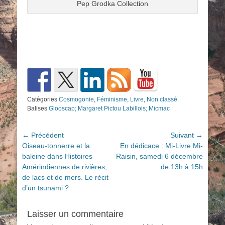
Pep Grodka Collection
Catégories
Cosmogonie
,
Féminisme
,
Livre
,
Non classé
Balises
Glooscap; Margaret Pictou Labillois; Micmac
Navigation
← Précédent
Suivant →
Article
Article
Oiseau-tonnerre et la
En dédicace : Mi-Livre Mi-
de
précédent :
suivant :
baleine dans Histoires
Raisin, samedi 6 décembre
l’article
Amérindiennes de rivières,
de 13h à 15h
de lacs et de mers. Le récit
d’un tsunami ?
Laisser un commentaire