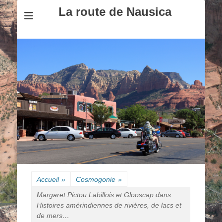
La route de Nausica
Accueil
»
Cosmogonie
»
Margaret Pictou Labillois et Glooscap dans
Histoires amérindiennes de rivières, de lacs et
de mers…