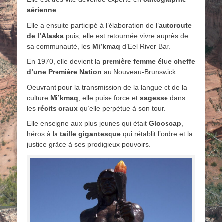
aérienne
.
Elle a ensuite participé à l’élaboration de l’
autoroute
de l’Alaska
puis, elle est retournée vivre auprès de
sa communauté, les
Mi’kmaq
d’Eel River Bar.
En 1970, elle devient la
première femme élue cheffe
d’une Première Nation
au Nouveau-Brunswick.
Oeuvrant pour la transmission de la langue et de la
culture
Mi’kmaq
, elle puise force et
sagesse
dans
les
récits oraux
qu’elle perpétue à son tour.
Elle enseigne aux plus jeunes qui était
Glooscap
,
héros à la
taille gigantesque
qui rétablit l’ordre et la
justice grâce à ses prodigieux pouvoirs.