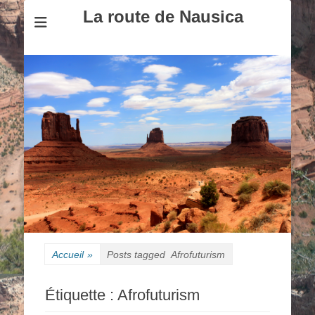
La route de Nausica
Accueil
»
Posts tagged
Afrofuturism
Étiquette :
Afrofuturism