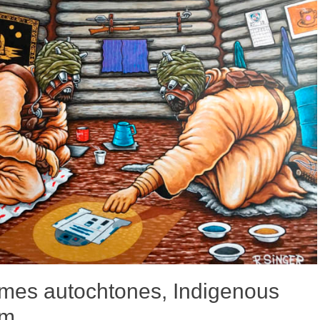
smes autochtones, Indigenous
sm