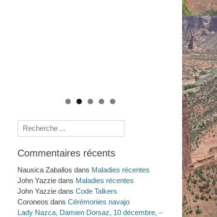
Le système de santé navajo : savoirs
rituels et scientifiques de 1950 à nos jours
Mythes et Gastronomie de l'Ouest
Crimes et Procès Sensationnels à LA : au-
(2009)
Américain : Sur la Route ! (2014)
delà du Dahlia Noir (2011)
Histoires amérindiennes de rivières, de
lacs et de mers (2025)
Rechercher :
Commentaires récents
Nausica Zaballos
dans
Maladies récentes
John Yazzie
dans
Maladies récentes
John Yazzie
dans
Code Talkers
Coroneos
dans
Cérémonies navajo
Lady Nazca, Damien Dorsaz, 10 décembre, –