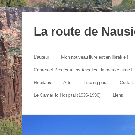
La route de Naus
Menu principal
Aller
L’auteur
Mon nouveau livre est en librairie !
au
contenu
Crimes et Procès à Los Angeles : la presse aime !
Hôpitaux
Arts
Trading post
Code Ta
Le Camarillo Hospital (1936-1996)
Liens