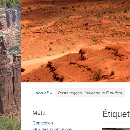
Accueil
»
Posts tagged
Indigenous Futurism
Étiquet
Méta
Connexion
Flux des publications