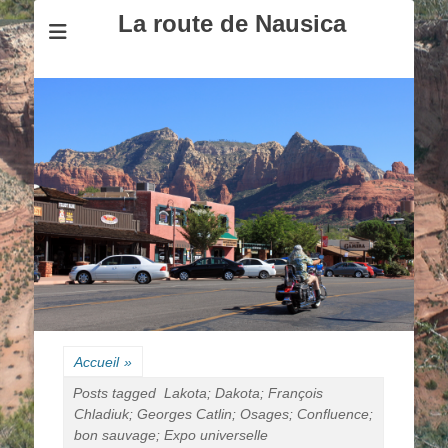
La route de Nausica
Accueil
»
Posts tagged
Lakota; Dakota; François
Chladiuk; Georges Catlin; Osages; Confluence;
bon sauvage; Expo universelle