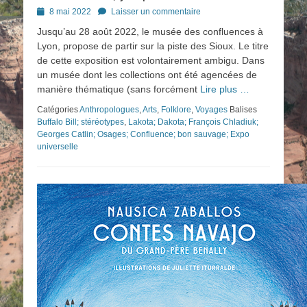
Posted
8 mai 2022
Laisser un commentaire
on
Jusqu’au 28 août 2022, le musée des confluences à
Lyon, propose de partir sur la piste des Sioux. Le titre
de cette exposition est volontairement ambigu. Dans
un musée dont les collections ont été agencées de
manière thématique (sans forcément
Lire plus …
Catégories
Anthropologues
,
Arts
,
Folklore
,
Voyages
Balises
Buffalo Bill; stéréotypes
,
Lakota; Dakota; François Chladiuk;
Georges Catlin; Osages; Confluence; bon sauvage; Expo
universelle